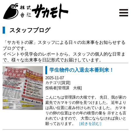
スタッフブログ
「サカモトの家」スタッフによる日々の出来事をお知らせする
ブログです。
イベントや見学会のレポートから、スタッフの個人的な日常ま
で、様々な出来事を日記形式でお届けしています。
学生物件の入退去本番到来！
2025-11-07
カテゴリ[賃貸]
投稿者[管理課 大槻]
こんにちは管理課の大槻です。 先日、我が家の
庭先でカマキリの卵を見つけました。 近年より
は高い位置に産み付けられていました。 カマキ
リの卵の位置はその年の積雪の量を 示すとも言
われていますので、 大雪にならなければ良いと
願っております。
［続きを読む］