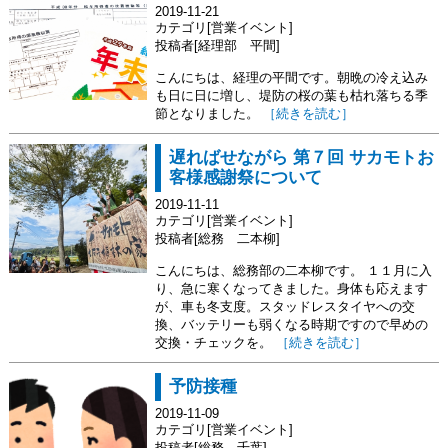
2019-11-21
カテゴリ[営業イベント]
投稿者[経理部 平間]
こんにちは、経理の平間です。朝晩の冷え込み
も日に日に増し、堤防の桜の葉も枯れ落ちる季
節となりました。
［続きを読む］
遅ればせながら 第７回 サカモトお
客様感謝祭について
2019-11-11
カテゴリ[営業イベント]
投稿者[総務 二本柳]
こんにちは、総務部の二本柳です。 １１月に入
り、急に寒くなってきました。身体も応えます
が、車も冬支度。スタッドレスタイヤへの交
換、バッテリーも弱くなる時期ですので早めの
交換・チェックを。
［続きを読む］
予防接種
2019-11-09
カテゴリ[営業イベント]
投稿者[総務 千葉]