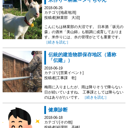
米作り～林業～メイちゃん
2018-06-26
カテゴリ[地産地消]
投稿者[林業部 大沼]
こんにちは林業部の大沼です。 日本酒「坂元の
森」の酒米「美山錦」も順調に成育しておりま
す。米作りには、水の管理がとても重要です。
［続きを読む］
伝統的建造物群保存地区（通称
「伝建」）
2018-06-19
カテゴリ[営業イベント]
投稿者[工事課 乾]
梅雨に入りましたが、雨は降りそうで降らない
日が続いていますね。 工事課としては降らない
のはありがたいです。
［続きを読む］
健康診断
2018-06-18
カテゴリ[その他]
投稿者[経理部 高橋]