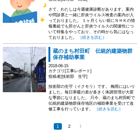
さて、わたしは今週健康診断があります。案内
や問診票と一緒に肝炎ウイルス検査の案内が入
っておりました。 １ヶ月くらい前にＮＨＫの情
報番組でも肝がんと肝炎ウイルスの関連性につ
いて特集をやっており、その時から気にはなっ
ておりました。
［続きを読む］
蔵のまち村田町 伝統的建築物群
保存補助事業
2018-06-15
カテゴリ[工事レポート]
投稿者[技術部 生守]
技術部の生守（イクモリ）です。 梅雨にはいり
ました。毎日寒暖の差が多きく体調管理が大変
な季節になりました。 只今、蔵のまち村田町で
伝統的建築物群保存地区の補助事業を受けて改
修工事を行っています。
［続きを読む］
1
2
〉