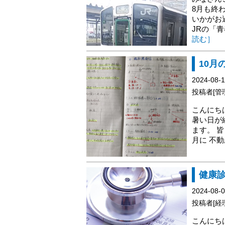
8月も終
いかがお
JRの「
読む］
10月
2024-08-
投稿者[管
こんにち
暑い日が
ます。 
月に 不
健康
2024-08-
投稿者[経
こんにち