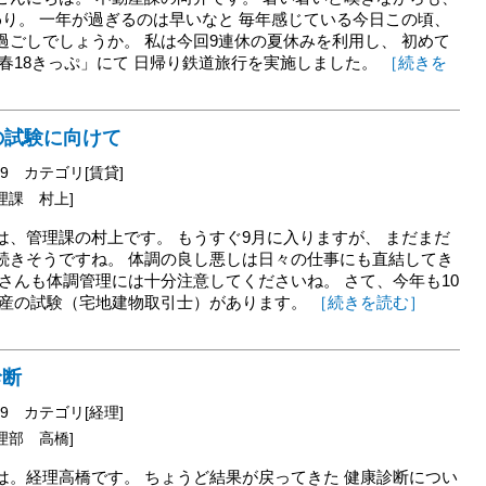
わり。 一年が過ぎるのは早いなと 毎年感じている今日この頃、
過ごしでしょうか。 私は今回9連休の夏休みを利用し、 初めて
青春18きっぷ」にて 日帰り鉄道旅行を実施しました。
［続きを
の試験に向けて
19
カテゴリ[賃貸]
理課 村上]
は、管理課の村上です。 もうすぐ9月に入りますが、 まだまだ
続きそうですね。 体調の良し悪しは日々の仕事にも直結してき
皆さんも体調管理には十分注意してくださいね。 さて、今年も10
動産の試験（宅地建物取引士）があります。
［続きを読む］
診断
09
カテゴリ[経理]
理部 高橋]
は。経理高橋です。 ちょうど結果が戻ってきた 健康診断につい