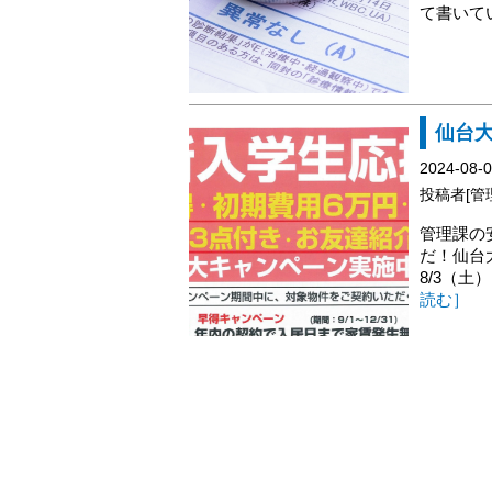
て書いて
仙台
2024-08-
投稿者[管
管理課の
だ！仙台
8/3（土
読む］