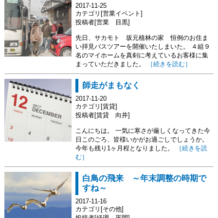
2017-11-25
カテゴリ[営業イベント]
投稿者[営業 目黒]
先日、サカモト 坂元植林の家 恒例のお住ま
い拝見バスツアーを開催いたしまいた。 ４組９
名のマイホームを真剣に考えているお客様に集
まっていただきました。
［続きを読む］
師走がまもなく
2017-11-20
カテゴリ[賃貸]
投稿者[賃貸 向井]
こんにちは。 一気に寒さが厳しくなってきた今
日このごろ、皆様いかがお過ごしでしょうか。
今年も残り1ヶ月程となりました。
［続きを読
む］
白鳥の飛来 ～年末調整の時期で
すね～
2017-11-16
カテゴリ[その他]
投稿者[経理 平間]