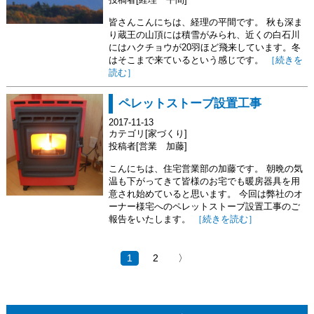
皆さんこんにちは、経理の平間です。 秋も深ま
り蔵王の山頂には積雪がみられ、近くの白石川
にはハクチョウが20羽ほど飛来しています。冬
はそこまで来ているという感じです。
［続きを
読む］
ペレットストーブ設置工事
2017-11-13
カテゴリ[家づくり]
投稿者[営業 加藤]
こんにちは、住宅営業部の加藤です。 朝晩の気
温も下がってきて皆様のお宅でも暖房器具を用
意され始めていると思います。 今回は弊社のオ
ーナー様宅へのペレットストーブ設置工事のご
報告をいたします。
［続きを読む］
1
2
〉