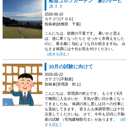
船迫ゴルフガーデン 夏のサービ
ス！！
2026-06-10
カテゴリ[ＦＧＧ]
投稿者[総務部 千葉]
こんにちは、総務の千葉です。 暑いかと思え
ば、急に寒くなったりと せっかく衣替えをした
のに、着る服に 悩むような日が続きますね。 み
なさま体調には十分お気を付けください。
［続きを読む］
10月の試験に向けて
2026-05-22
カテゴリ[不動産]
投稿者[管理課 村上]
こんにちは、管理課の村上です。 もうすぐ6月
で梅雨に入るせいか、 天気が悪い日が多くなっ
てきましたね。 体調の良し悪しは日々の仕事に
も直結してきます。 皆さんも体調管理には十分
注意してくださいね。 さて、今年も10月に不動
産の試験 （宅地建物取引士）があります。
［続
きを読む］