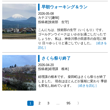
早朝ウォーキング＆ラン
2026-05-08
カテゴリ[趣味]
投稿者[技術部 生守]
こんにちは、技術部の生守（いくもり）です。
ゴールデンウイークは いかがお過ごしだったで
しょうか。 私は、神奈川県小田原市の自宅に帰
り 日々ゆっくりと過ごしていました。
［続きを
読む］
さくら祭り終了
2026-04-20
投稿者[経理課 根本]
経理課の根本です。 柴田町はさくら祭りが終了
しました。 現在はほとんどが葉桜に変わり 季節
も変化し始めています。
［続きを読む］
1
2
3
…
95
〉