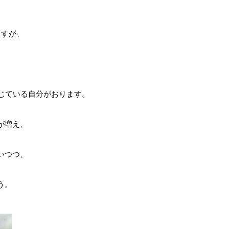
ますが、
感じている自分がおります。
が増え、
いつつ、
う。