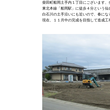
柴田町船岡土手内１丁目にございます、
東北本線「船岡駅」に徒歩４分という仙
白石川の土手沿いにも近いので、春にな
現在、１１月中の完成を目指して造成工