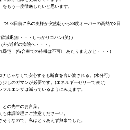
」をもう一度徹底したいと思います。
つい3日前に私の奥様が突然朝から38度オーバーの高熱で2日
欲減退無!・・・しっかりゴハン(笑) )
ながら近所の病院へ・・・。
帰宅 (待合室での待機は不可! あたりまえかと・・・)
コロナじゃなくて安心するも断食を言い渡される。(水分可)
う少しのガマンが必要です。(エネルギーゼリーで凌ぐ)
ンフルエンザは減っているようにみえます。
」との先生のお言葉。
んも体調管理にご注意くださーい。
さそうなので、私はとりあえず無事でした。