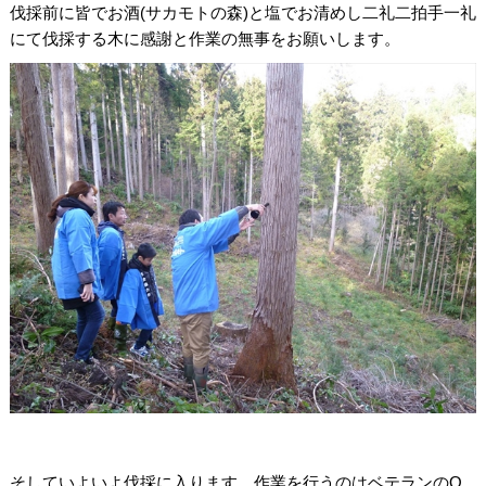
伐採前に皆でお酒(サカモトの森)と塩でお清めし二礼二拍手一礼
にて伐採する木に感謝と作業の無事をお願いします。
そしていよいよ伐採に入ります。作業を行うのはベテランのO