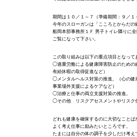
期間は１０／１～７（準備期間：９／１
今年のスローガンは「こころとからだの
船岡本部事務所１Ｆ 男子トイレ隣りに
ご覧になって下さい。
この取り組みは以下の重点項目となって
◯過重労働による健康障害防止のための
有給休暇の取得促進など）
◯メンタルヘルス対策の推進。（心の健
事業場外支援によるケアなど）
◯治療と仕事の両立支援対策の推進。
◯その他 リスクアセスメントやリスク
どれも健康を確保するのに大切なことば
よく考え仕事に励みたいところです。
たまには自分の体の調子を少しだけ考え