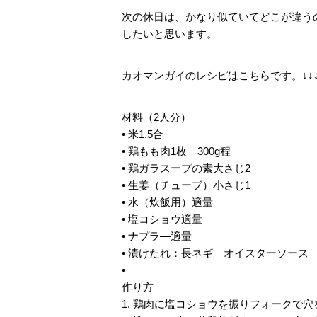
次の休日は、かなり似ていてどこが違う
したいと思います。
カオマンガイのレシピはこちらです。↓↓
材料（2人分）
• 米1.5合
• 鶏もも肉1枚 300g程
• 鶏ガラスープの素大さじ2
• 生姜（チューブ）小さじ1
• 水（炊飯用）適量
• 塩コショウ適量
• ナプラ―適量
• 漬けたれ：長ネギ オイスターソース
•
作り方
1. 鶏肉に塩コショウを振りフォークで