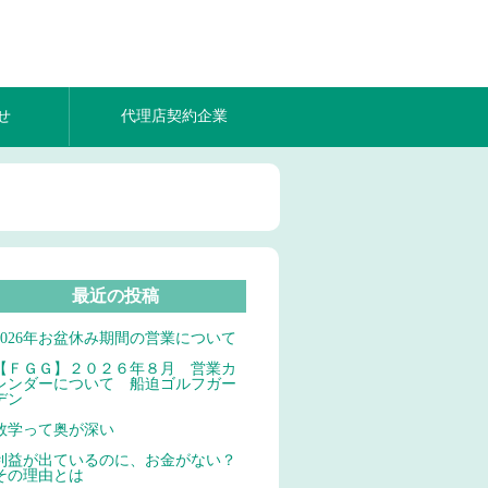
せ
代理店契約企業
最近の投稿
2026年お盆休み期間の営業について
【ＦＧＧ】２０２６年８月 営業カ
レンダーについて 船迫ゴルフガー
デン
数学って奥が深い
利益が出ているのに、お金がない？
その理由とは