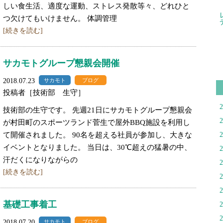
しい食生活、適度な運動、ストレス発散等々、どれひと
つ欠けてもいけません。 体調管理
[続きを読む]
サカモトグループ懇親会開催
2018.07.23
サカモト
ブログ
投稿者［技術部 生守］
技術部の生守です。 先週21日にサカモトグループ懇親会
が村田町のスポーツランド菅生で屋外BBQ施設を利用し
て開催されました。 90名を超える社員が参加し、大きな
イベントとなりました。 当日は、30℃超えの猛暑の中、
汗だくになりながらの
[続きを読む]
基礎工事着工
2018.07.20
サカモト
ブログ