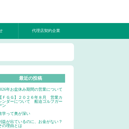
せ
代理店契約企業
最近の投稿
2026年お盆休み期間の営業について
【ＦＧＧ】２０２６年８月 営業カ
レンダーについて 船迫ゴルフガー
デン
数学って奥が深い
利益が出ているのに、お金がない？
その理由とは