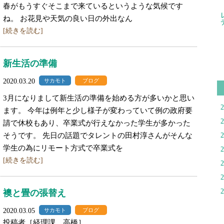
春がもうすぐそこまで来ているというような気候です
ね。 お花見や天気の良い日の外出なん
[続きを読む]
新生活の準備
2020.03.20
サカモト
ブログ
3月になりまして新生活の準備を始める方が多いかと思い
ます。 今年は例年と少し様子が変わっていて例の政府要
請で休校もあり、卒業式が行えなかった学生が多かった
そうです。 先日の話題でタレントの田村淳さんがそんな
学生の為にリモート方式で卒業式を
[続きを読む]
襖と畳の張替え
2020.03.05
サカモト
ブログ
投稿者［経理課 高橋］