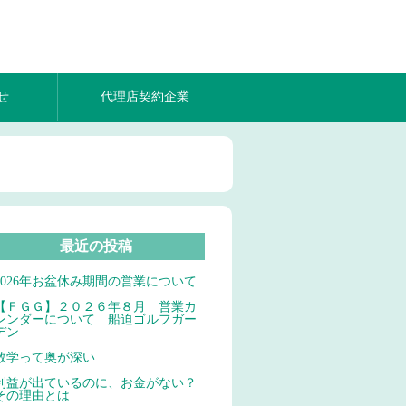
せ
代理店契約企業
最近の投稿
2026年お盆休み期間の営業について
【ＦＧＧ】２０２６年８月 営業カ
レンダーについて 船迫ゴルフガー
デン
数学って奥が深い
利益が出ているのに、お金がない？
その理由とは