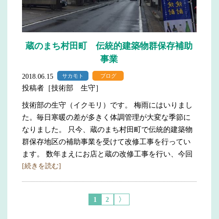
蔵のまち村田町 伝統的建築物群保存補助
事業
2018.06.15
サカモト
ブログ
投稿者［技術部 生守］
技術部の生守（イクモリ）です。 梅雨にはいりまし
た。毎日寒暖の差が多きく体調管理が大変な季節に
なりました。 只今、蔵のまち村田町で伝統的建築物
群保存地区の補助事業を受けて改修工事を行ってい
ます。 数年まえにお店と蔵の改修工事を行い、今回
[続きを読む]
1
2
〉