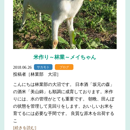
米作り～林業～メイちゃん
2018.06.26
サカモト
ブログ
投稿者［林業部 大沼］
こんにちは林業部の大沼です。 日本酒「坂元の森」
の酒米「美山錦」も順調に成育しております。米作
りには、水の管理がとても重要です。 朝晩、田んぼ
の状態を管理して見回りをします。おいしいお米を
育てるには必要な手間です。 良質な原木を出荷する
こ
[続きを読む]