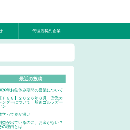
せ
代理店契約企業
最近の投稿
2026年お盆休み期間の営業について
【ＦＧＧ】２０２６年８月 営業カ
レンダーについて 船迫ゴルフガー
デン
数学って奥が深い
利益が出ているのに、お金がない？
その理由とは