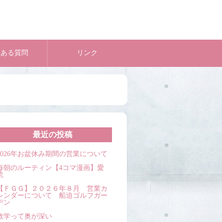
くある質問
リンク
最近の投稿
2026年お盆休み期間の営業について
毎朝のルーティン【4コマ漫画】愛
読
【ＦＧＧ】２０２６年８月 営業カ
レンダーについて 船迫ゴルフガー
デン
数学って奥が深い