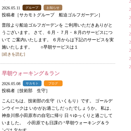
2026.05.11
グループ
お知らせ
投稿者［サカモトグループ 船迫ゴルフガーデン］
普段より船迫ゴルフガーデンを ご利用いただきありがと
うございます。 さて、６月・７月・８月のサービスにつ
いて ご案内いたします。 ６月からは下記のサービスを実
施いたします。 ○早朝サービスは１
[続きを読む]
早朝ウォーキング＆ラン
2026.05.08
サカモト
ブログ
投稿者［技術部 生守］
こんにちは、技術部の生守（いくもり）です。 ゴールデ
ンウイークは いかがお過ごしだったでしょうか。 私は、
神奈川県小田原市の自宅に帰り 日々ゆっくりと過ごして
いました。 小田原でも日課の “早朝ウォーキング＆ラ
ン”は 欠かす