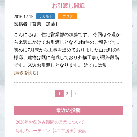
お引渡し間近
2016.12.15
サカモト
ブログ
投稿者［営業 加藤］
こんにちは、住宅営業部の加藤です。 今回は今週か
ら来週にかけてお引渡しとなる3物件のご報告です。
初めに7月末から工事を進めておりました山元町のS
様邸、建物は既に完成しており外構工事が最終段階
です。来週お引渡しとなります。 近くには常
[続きを読む]
1
2
〉
最近の投稿
2026年お盆休み期間の営業について
毎朝のルーティン【4コマ漫画】愛読