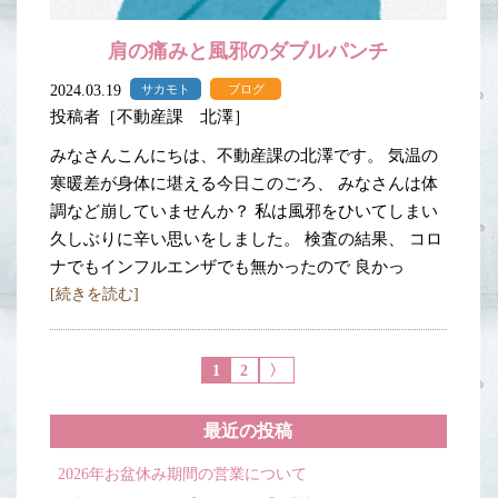
肩の痛みと風邪のダブルパンチ
2024.03.19
サカモト
ブログ
投稿者［不動産課 北澤］
みなさんこんにちは、不動産課の北澤です。 気温の
寒暖差が身体に堪える今日このごろ、 みなさんは体
調など崩していませんか？ 私は風邪をひいてしまい
久しぶりに辛い思いをしました。 検査の結果、 コロ
ナでもインフルエンザでも無かったので 良かっ
[続きを読む]
1
2
〉
最近の投稿
2026年お盆休み期間の営業について