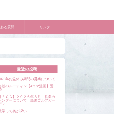
くある質問
リンク
最近の投稿
2026年お盆休み期間の営業について
毎朝のルーティン【4コマ漫画】愛
読
【ＦＧＧ】２０２６年８月 営業カ
レンダーについて 船迫ゴルフガー
デン
数学って奥が深い