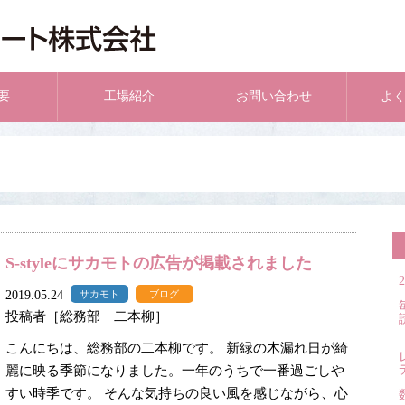
要
工場紹介
お問い合わせ
よ
S-styleにサカモトの広告が掲載されました
2019.05.24
サカモト
ブログ
投稿者［総務部 二本柳］
こんにちは、総務部の二本柳です。 新緑の木漏れ日が綺
麗に映る季節になりました。一年のうちで一番過ごしや
すい時季です。 そんな気持ちの良い風を感じながら、心