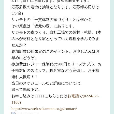
5/14（日）に開催します。参加者募集中です。
応募多数の場合は抽選となります。応募締め切りは
5/5(金)
サカモトの「一貫体制の家づくり」とは何か？
その原点は「坂元の森」にあります。
サカモトの森づくり、自社工場での製材・乾燥、1本
の木が材料となり家となっていく過程を学んでみま
せんか？
参加組数10組限定のこのイベント。お申し込みはお
早めにどうぞ。
参加費はレジャー保険代の500円とリーズナブル。お
子様対応のスタッフ、授乳室なども完備し、お子様
連れ大歓迎！！
当日のスケジュールなど詳細については、
追って掲載予定。
お申し込みは↓↓↓↓↓こちらまたは
お電話で(0224-58-
1100)
https://www.web-sakamoto.co.jp/contact/