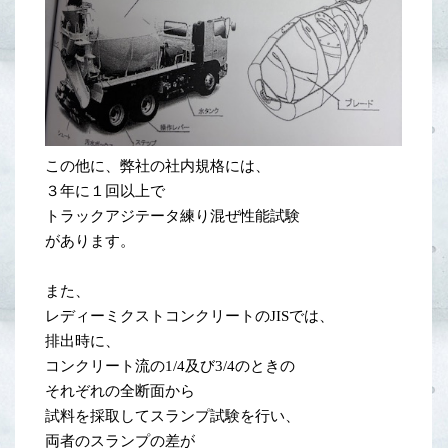
この他に、弊社の社内規格には、
３年に１回以上で
トラックアジテータ練り混ぜ性能試験
があります。
また、
レディーミクストコンクリートのJISでは、
排出時に、
コンクリート流の1/4及び3/4のときの
それぞれの全断面から
試料を採取してスランプ試験を行い、
両者のスランプの差が