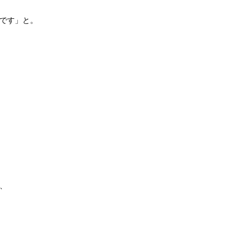
です」と。
、