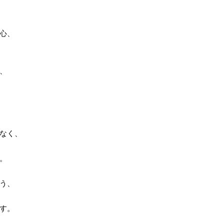
心、
、
なく、
。
う、
す。