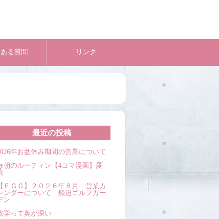
くある質問
リンク
最近の投稿
2026年お盆休み期間の営業について
毎朝のルーティン【4コマ漫画】愛
読
【ＦＧＧ】２０２６年８月 営業カ
レンダーについて 船迫ゴルフガー
デン
数学って奥が深い