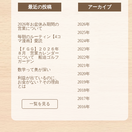
最近の投稿
アーカイブ
2026年お盆休み期間の
2026年
営業について
2025年
毎朝のルーティン【4コ
マ漫画】愛読
2024年
【ＦＧＧ】２０２６年
2023年
８月 営業カレンダー
について 船迫ゴルフ
2022年
ガーデン
2021年
数学って奥が深い
2020年
利益が出ているのに、
お金がない？その理由
2019年
とは
2018年
2017年
一覧を見る
2016年