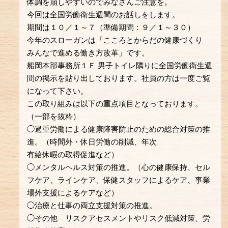
体調を崩しやすいのでみなさんご注意を。
今回は全国労働衛生週間のお話しをします。
期間は１０／１～７（準備期間：９／１～３０）
今年のスローガンは「こころとからだの健康づくり
みんなで進める働き方改革」です。
船岡本部事務所１Ｆ 男子トイレ隣りに全国労働衛生週
間の掲示を貼り出しております。社員の方は一度ご覧
になって下さい。
この取り組みは以下の重点項目となっております。
（一部を抜粋）
◯過重労働による健康障害防止のための総合対策の推
進。（時間外・休日労働の削減、年次
有給休暇の取得促進など）
◯メンタルヘルス対策の推進。（心の健康保持、セル
フケア、ラインケア、保健スタッフによるケア、事業
場外支援によるケアなど）
◯治療と仕事の両立支援対策の推進。
◯その他 リスクアセスメントやリスク低減対策、労