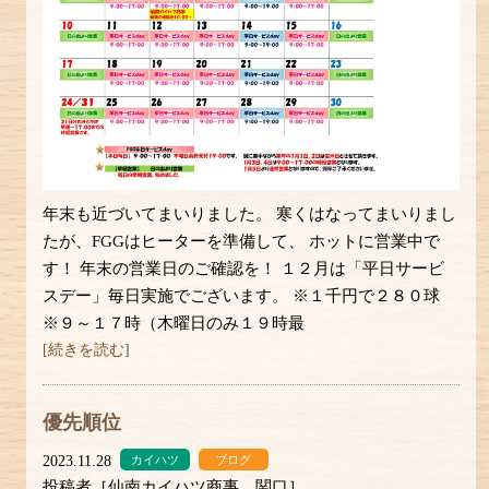
年末も近づいてまいりました。 寒くはなってまいりまし
たが、FGGはヒーターを準備して、 ホットに営業中で
す！ 年末の営業日のご確認を！ １２月は「平日サービ
スデー」毎日実施でございます。 ※１千円で２８０球
※９～１７時（木曜日のみ１９時最
[続きを読む]
優先順位
2023.11.28
カイハツ
ブログ
投稿者［仙南カイハツ商事 関口］