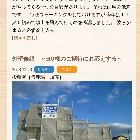
がやってくる一つの目安があります。 それは白鳥の飛来
です。 毎晩ウォーキングをしておりますが 今年は１１
／６初めて頭上を飛んで行くのを確認しました。 彼らが
来ると必ず冷え込み
[続きを読む]
外壁修繕 ～HO様のご期待にお応えする～
2023.11.23
サカモト
ブログ
投稿者［管理課 加藤］