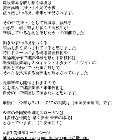
建設業界を取り巻く環境は
資材高騰、担い手不足で今後
益々厳しい環境、未来が予見されます。
その中で担い手として宮城県、福島県、
山形県、岩手県より多くの高校生が
来場しているなあと感じた今回の開催でした。
働きやすい環境をつくる
製品も多く展示されていると感じました。
特にドローンによる現場管理技術や
遠隔地操作で建設機械を動かす新技術は
過去建設業界は３K(キケン・キタナイ・キツイ）の
業界と言われていた事に対して
それらを払拭する新技術が展示されていました。
是非来年も開催されますので
足を運んで建設業界の未来技術を
自分の目で確認して頂きたいと思います。
最後に、今年も７/１～７/７の期間は【全国安全週間】です。
今年の全国安全週間スローガンは
【多様な仲間と 築く安全 未来の職場】
となっています。（ご安全に！）
住宅・不動産部門
○厚生労働省ホームページ
https://www.mhlw.go.jp/stf/newpage_57195.html