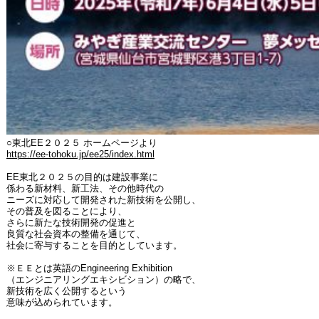
○東北EE２０２５ ホームページより
https://ee-tohoku.jp/ee25/index.html
EE東北２０２５の目的は建設事業に
係わる新材料、新工法、その他時代の
ニーズに対応して開発された新技術を公開し、
その普及を図ることにより、
さらに新たな技術開発の促進と
良質な社会資本の整備を通じて、
社会に寄与することを目的としています。
※ＥＥとは英語のEngineering Exhibition
（エンジニアリングエキシビション）の略で、
新技術を広く公開するという
意味が込められています。