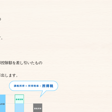
の
す。
得控除額を差し引いたもの
算出します。