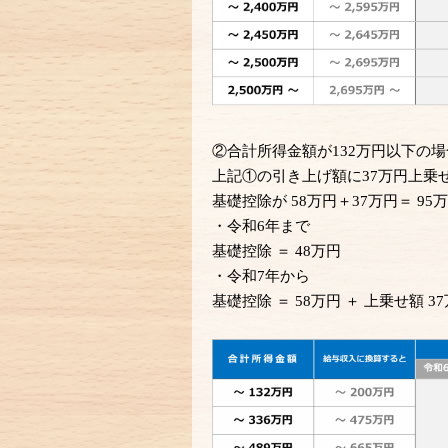
②合計所得
⾦
額が132万円以下の
上記①の引き上げ額に37万円上乗
基礎控除が 58万円＋37万円＝ 
・令和6年まで
基礎控除 ＝
48
万円
・令和7年から
基礎控除 ＝
58
万円 ＋ 上乗せ額 37