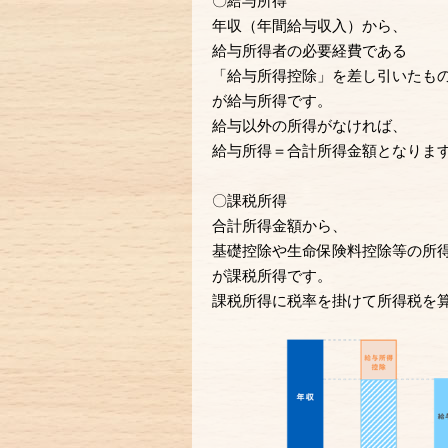
〇給与所得
年収（年間給与収入）から、
給与所得者の必要経費である
「給与所得控除」を差し引いたも
が給与所得です。
給与以外の所得がなければ、
給与所得＝合計所得金額となりま
〇課税所得
合計所得金額から、
基礎控除や生命保険料控除等の所
が課税所得です。
課税所得に税率を掛けて所得税を