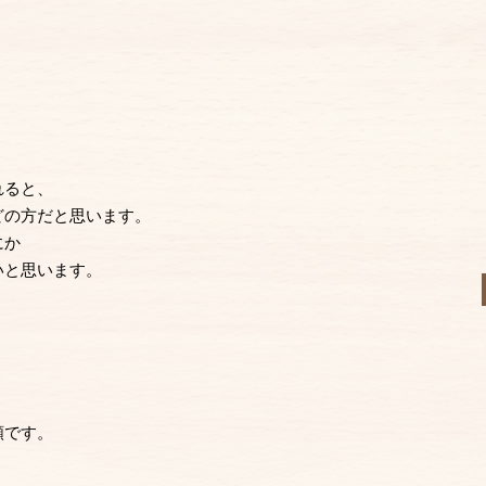
、
れると、
どの方だと思います。
にか
いと思います。
、
。
額です。