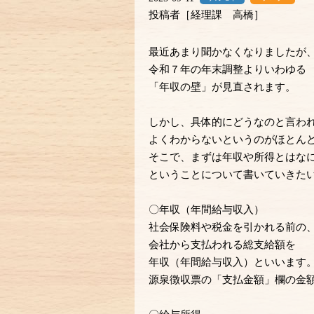
投稿者［経理課 高橋］
最近あまり聞かなくなりましたが
令和７年の年末調整よりいわゆる
「年収の壁」が見直されます。
しかし、具体的にどうなのと言わ
よくわからないというのがほとん
そこで、まずは年収や所得とはな
ということについて書いていきた
〇年収（年間給与収入）
社会保険料や税金を引かれる前の
会社から支払われる総支給額
を
年収（年間給与収入）といいます
源泉徴収票の「支払金額」欄の金