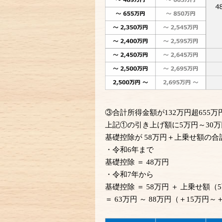
③合計所得
⾦
額が132万円超655
上記①の引き上げ額に5万円～30
基礎控除が 58万円＋上乗せ額の
・令和6年まで
基礎控除 ＝
48
万円
・令和7年から
基礎控除
＝ 58万円 ＋ 上乗せ額（
＝ 63万円 ～ 88万円（＋15万円～