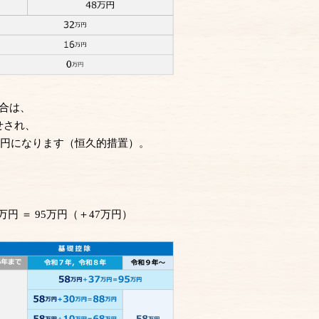
場合は、
せされ、
95万円になります（恒久的措置）。
万円 ＝ 95万円
（＋47万円）