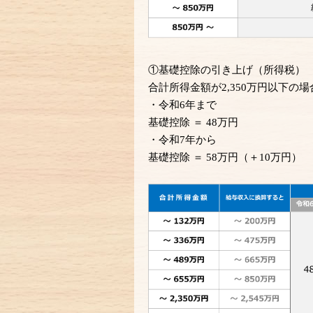
①基礎控除の引き上げ（所得税）
合計所得
⾦
額が2,350万円以下の
・令和6年まで
基礎控除 ＝
48
万円
・令和7年から
基礎控除
＝ 58万円（＋10万円）