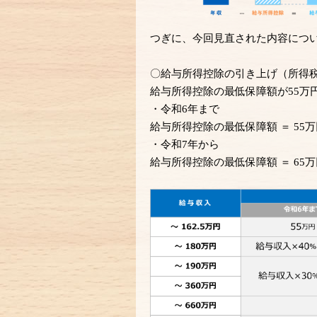
つぎに、今回見直された内容につ
〇給与所得控除の引き上げ（所得
給与所得控除の最低保障額が55万
・令和6年まで
給与所得控除の最低保障額 ＝
55
万
・令和7年から
給与所得控除の最低保障額 ＝
65
万