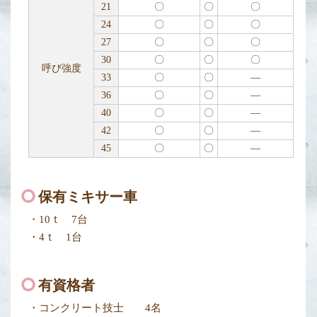
21
〇
〇
〇
24
〇
〇
〇
27
〇
〇
〇
30
〇
〇
〇
呼び強度
33
〇
〇
―
36
〇
〇
―
40
〇
〇
―
42
〇
〇
―
45
〇
〇
―
保有ミキサー車
・10ｔ 7台
・4ｔ 1台
有資格者
・コンクリート技士 4名