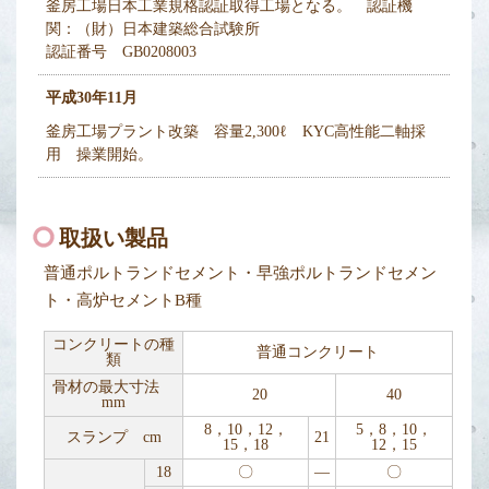
釜房工場日本工業規格認証取得工場となる。 認証機
関：（財）日本建築総合試験所
認証番号 GB0208003
平成30年11月
釜房工場プラント改築 容量2,300ℓ KYC高性能二軸採
用 操業開始。
取扱い製品
普通ポルトランドセメント・早強ポルトランドセメン
ト・高炉セメントB種
コンクリートの種
普通コンクリート
類
骨材の最大寸法
20
40
mm
8，10，12，
5，8，10，
スランプ cm
21
15，18
12，15
18
〇
―
〇