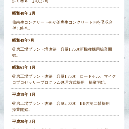
許可番号 270037号
昭和48年 2月
仙南生コンクリート㈱が釜房生コンクリート㈱を吸収合
併し統合。
昭和49年7月
釜房工場プラント増改築 容量1.750ℓ新機種採用操業開
始。
昭和61年 1月
釜房工場プラント改築 容量1,750ℓ ロードセル、マイク
ロプロセッサープログラム処理方式採用 操業開始。
平成19年 1月
釜房工場プラント改築 容量2,000ℓ IHI強制二軸採用
操業開始。
平成20年 5月