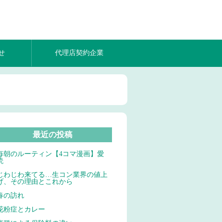
せ
代理店契約企業
最近の投稿
毎朝のルーティン【4コマ漫画】愛
読
じわじわ来てる…生コン業界の値上
げ、その理由とこれから
春の訪れ
花粉症とカレー