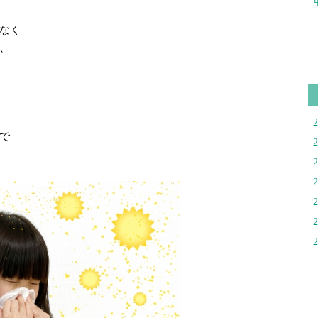
なく
、
で