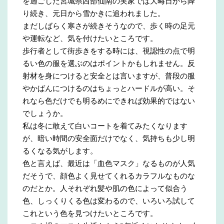
を過ごした宮城県西部仙南の実家では大晦日から降
り続き、元日から雪かきに追われました。
まだしばらく寒さが続きそうなので、歩く時の足元
や運転など、気を付けたいところです。
歩行者として街歩きをする時には、視認性の点で明
るい色の服を選ぶのはポイントかもしれません。反
射材を身につけると安全とは言いますが、普段の服
やかばんにつけるのはちょっとハードルが高い。そ
れなら色だけでも明るめにできれば効果的ではない
でしょうか。
私は冬に敢えて白いコートを着てみたくなります
が、暗い時間の安全面だけでなく、気持ちも少し明
るくなる気がします。
色と言えば、最近は「血色マスク」なるものが人気
だそうで、顔色よく見せてくれるカラフルなものな
のだとか。人それぞれ髪や肌の色によって似合う
色、しっくりくる色は変わるので、いろいろ試して
これという色を見つけたいところです。