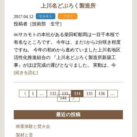
上川名どぶろく製造所
2017.04.12
サカモト
ブログ
投稿者［技術部 生守］
㈱サカモトの本社がある柴田町船岡は一目千本桜で
有名なところです。 今年は、まだ1から2分咲き程度
ですね。 今年の初めから進めていました上川名地区
活性化推進組合の 『上川名どぶろく製造所新築工
事』がほぼ完成の運びとなりました。 実動は、今
[続きを読む]
〈
1
…
132
133
134
135
136
…
144
〉
最近の投稿
林業体験と焚火会
製材と音